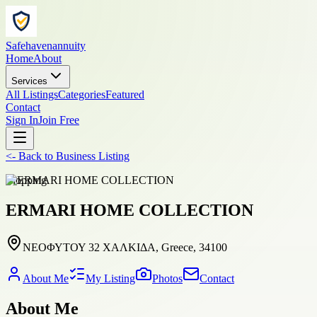
Safehavenannuity
Home
About
Services
All Listings
Categories
Featured
Contact
Sign In
Join Free
<-
Back to
Business Listing
shopping
ERMARI HOME COLLECTION
ΝΕΟΦΥΤΟΥ 32 ΧΑΛΚΙΔΑ, Greece, 34100
About Me
My Listing
Photos
Contact
About Me