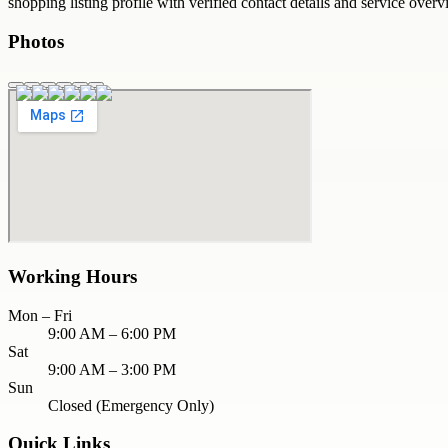
shopping
listing profile with verified contact details and service overv
Photos
Working Hours
Mon – Fri
9:00 AM – 6:00 PM
Sat
9:00 AM – 3:00 PM
Sun
Closed (Emergency Only)
Quick Links