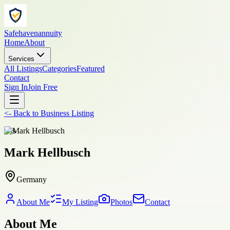
Safehavenannuity
Home
About
Services
All Listings
Categories
Featured
Contact
Sign In
Join Free
<-
Back to
Business Listing
arts
Mark Hellbusch
Germany
About Me
My Listing
Photos
Contact
About Me