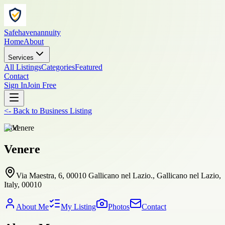
Safehavenannuity
Home
About
Services
All Listings
Categories
Featured
Contact
Sign In
Join Free
<-
Back to
Business Listing
food
Venere
Via Maestra, 6, 00010 Gallicano nel Lazio., Gallicano nel Lazio,
Italy, 00010
About Me
My Listing
Photos
Contact